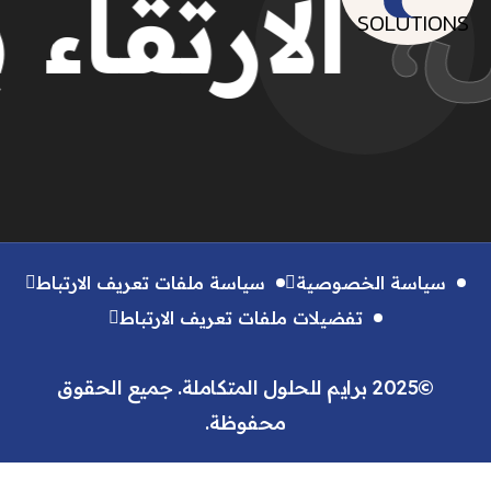
عقول،
الار